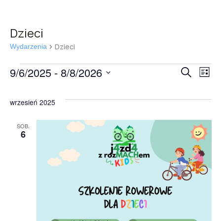
Dzieci
Dzieci
Wydarzenia
9/6/2025
 - 
8/8/2026
W
Wyd
Szukaj
Lista
Wybierz
W
Naw
datę.
wrzesień 2025
n
po
SOB.
6
wys
i
wid