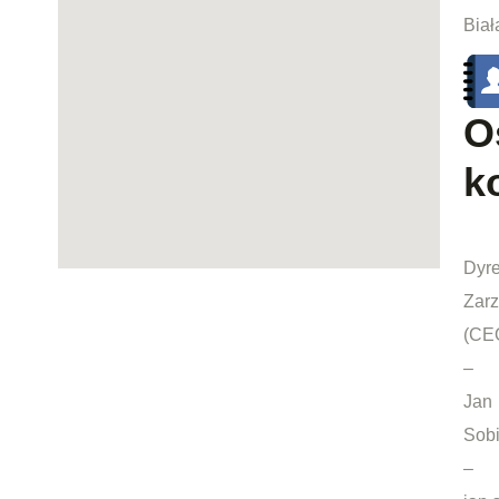
Biał
O
k
Dyre
Zarz
(CE
–
Jan
Sobi
–