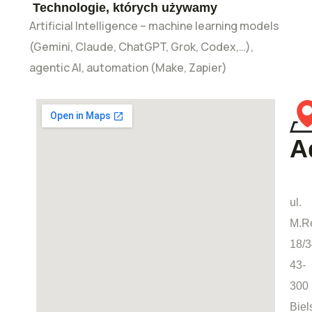
Technologie, których używamy
Artificial Intelligence – machine learning models
(Gemini, Claude, ChatGPT, Grok, Codex,…),
agentic AI, automation (Make, Zapier)
A
ul.
M.R
18/3
43-
300
Biel