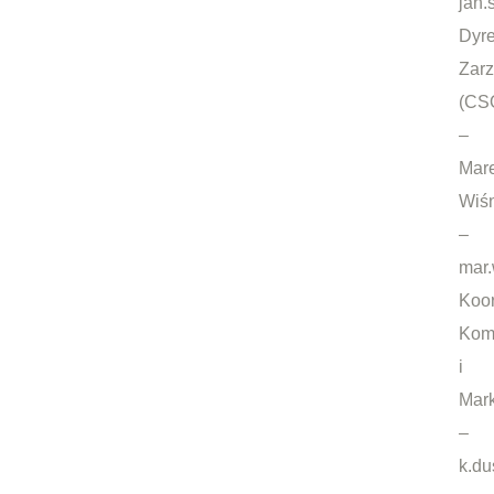
jan.
Dyre
Zarz
(CS
–
Mar
Wiśn
–
mar.
Koor
Komu
i
Mark
–
k.du