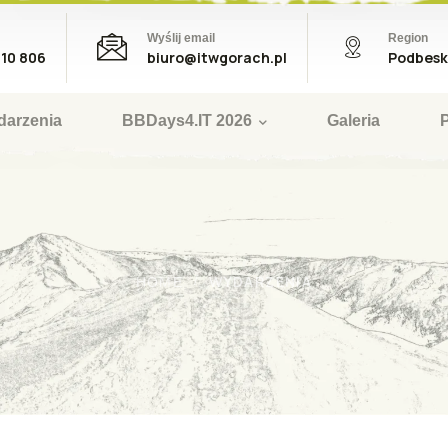
Wyślij email
Region
410 806
biuro@itwgorach.pl
Podbesk
darzenia
BBDays4.IT 2026
Galeria
WYDARZENIA
HOME