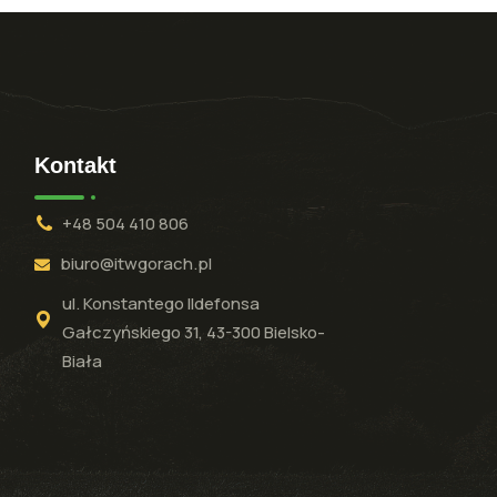
Kontakt
+48 504 410 806
biuro@itwgorach.pl
ul. Konstantego Ildefonsa
Gałczyńskiego 31, 43-300 Bielsko-
Biała