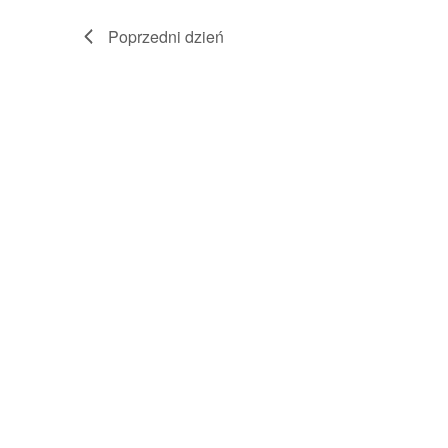
widokach
Poprzedni dzień