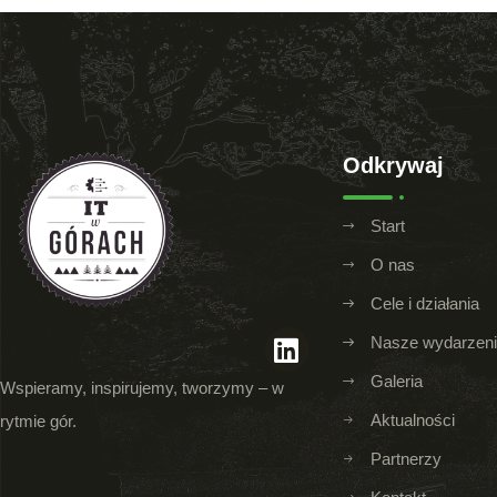
Odkrywaj
Start
O nas
Cele i działania
Nasze wydarzen
Galeria
Wspieramy, inspirujemy, tworzymy – w
Aktualności
rytmie gór.
Partnerzy