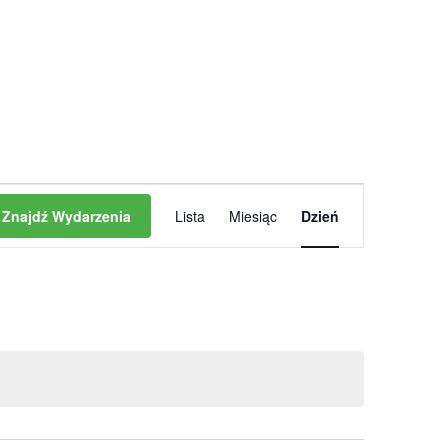
Wydarzenie
Znajdź Wydarzenia
Lista
Miesiąc
Dzień
Widoki
nawigacja