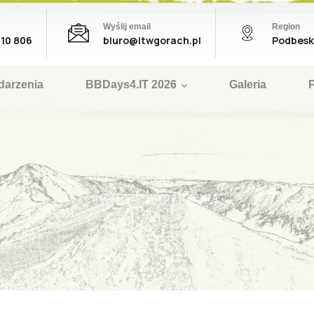
Wyślij email
Region
410 806
biuro@itwgorach.pl
Podbesk
darzenia
BBDays4.IT 2026
Galeria
WYDARZENIA
HOME