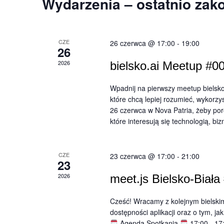
Wydarzenia – ostatnio zak
widokach
CZE
26 czerwca @ 17:00
-
19:00
26
2026
bielsko.ai Meetup #0
Wpadnij na pierwszy meetup bielsko.a
które chcą lepiej rozumieć, wykorzys
26 czerwca w Nova Patria, żeby por
które interesują się technologią, 
CZE
23 czerwca @ 17:00
-
21:00
23
2026
meet.js Bielsko-Biała
Cześć! Wracamy z kolejnym bielski
dostępności aplikacji oraz o tym, j
Agenda Spotkania
17:00 - 17