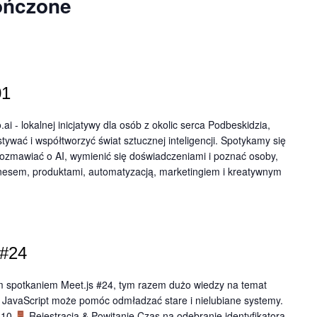
ończone
01
i - lokalnej inicjatywy dla osób z okolic serca Podbeskidzia,
tywać i współtworzyć świat sztucznej inteligencji. ​Spotykamy się
ozmawiać o AI, wymienić się doświadczeniami i poznać osoby,
biznesem, produktami, automatyzacją, marketingiem i kreatywnym
 #24
m spotkaniem Meet.js #24, tym razem dużo wiedzy na temat
ak JavaScript może pomóc odmładzać stare i nielubiane systemy.
:10
Rejestracja & Powitanie Czas na odebranie identyfikatora